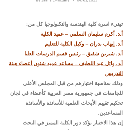
By
Salma El-nozahy
04/02/2025
تهنيء اسرة كلية الهندسة والتكنولوجيا كل من:
أ.د. أكرم سليمان السلمي – عميد الكلية
أ.د. إيهاب بدران – وكيل الكلية للتعليم
أ.د. شيرين شفيق – رئيس قسم الدرسات العليا
أ.د. وائل عبد اللطيف – مساعد عميد شئون أعضاء هيئة
التدريس
وذلك بمناسبة اختيارهم من قبل المجلس الأعلى
للجامعات في جمهورية مصر العربية كأعضاء في لجان
تحكيم تقييم الأبحاث العلمية للأساتذة والأساتذة
المساعدين.
إن هذا الاختيار يؤكد دور الكلية المميز في البحث