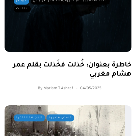
مجلة الأكاديمية الإلكترونية - المقر الرئيسي
خواطر
مقالات
خاطرة بعنوان: خُذلت فخَذلت بقلم عمر
هشام مغربي
By
Mariam ِAshraf
04/05/2025
قصص قصيرة
المجلة الثقافية