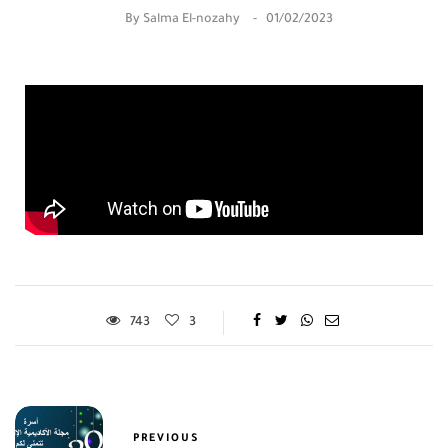
By
Salma El-nozahy
01/02/2023
743
3
PREVIOUS