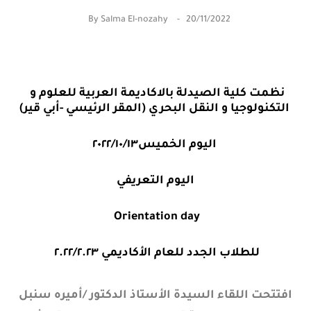
By
Salma El-nozahy
20/11/2022
نظمت كلية الصيدلة بالاكاديمة العربية للعلوم و
التكنولوجيا و النقل البحري (المقر الرئيسي -أبي قير)
اليوم الخميس٢٠٢٢/١٠/١٣
اليوم التعريفي
Orientation day
للطلاب الجدد للعام الأكاديمي ٢.٢٢/٢.٢٣
افتتحت اللقاء السيدة الأستاذ الدكتور /أميره سنبل