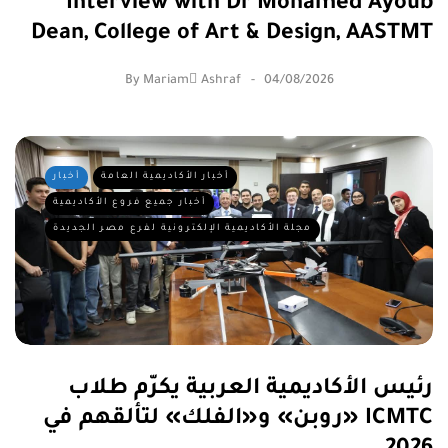
Interview with Dr Mohamed Ayoub
Dean, College of Art & Design, AASTMT
By
Mariam ِAshraf
04/08/2026
أخبار الأكاديمية العامة
أخبار
أخبار جميع فروع الأكاديمية
مجلة الأكاديمية الإلكترونية لفرع مصر الجديدة
رئيس الأكاديمية العربية يكرّم طلاب
«روبن» و«الفلك» لتألقهم في ICMTC