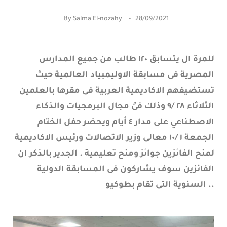
By
Salma El-nozahy
28/09/2021
للمرة ال يتسابق ١٢٠ طالب من جميع المدارس
المصرية فى مسابقة الاوليمبياد العالمية حيث
تستضيفهم الاكاديمية العربية فى مقرها بالعلمين
الثلاثاء ٢٨ /٩ وذلك فىً مجال البرمجيات والذكاء
الاصطناعي على مدار ٤ أيام ويحضر حفل الختام
الجمعة ١ /١٠ معالى وزير الاتصالات ورئيس الاكاديمية
لمنح الفائزين جوائز ومنح تعليمية . الجدير بالذكر ان
الفائزين سوف يشاركون فى المسابقة الدولية
السنوية التى تقام بطوكيو ..