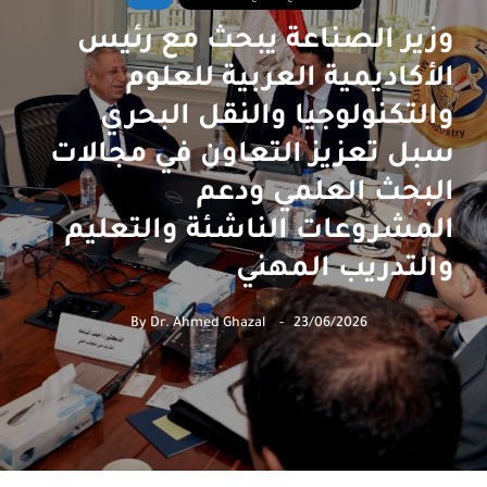
وزير الصناعة يبحث مع رئيس
الأكاديمية العربية للعلوم
والتكنولوجيا والنقل البحري
سبل تعزيز التعاون في مجالات
البحث العلمي ودعم
المشروعات الناشئة والتعليم
والتدريب المهني
By
Dr. Ahmed Ghazal
23/06/2026