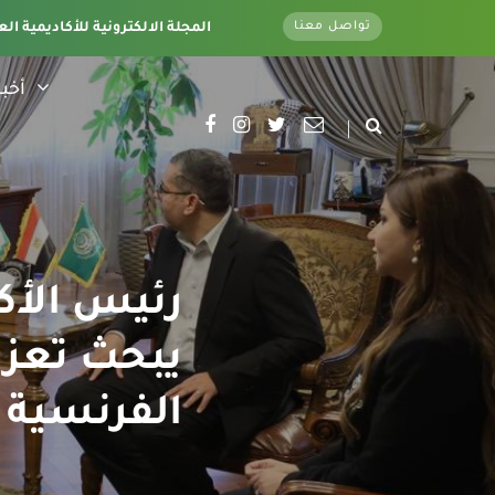
تواصل معنا
تغطية كاملة لجميع فروع الأكاديمية - وتحت اشراف قسم الأخبار الإلكترونية - المقر الرئيسي
المجلة الالكترونية للأكاديمية الع
أخبا
رئيس الأكا
يبحث تعزي
Rennes School of Business الفرنسية