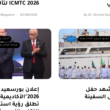
ي
لتألقهم في ICMTC 2026
-Magazine
02/08/2026
By
Dr. Ahmed Gha
جميع فروع الأكاديمية
أخبار
أخبار ج
مجلة الأكاديم
يشهد حفل
إعلان بورسعيد
 السفينة
2026"الأكاديمي
تطلق رؤية استرا