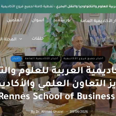
ربية للعلوم والتكنولوجيا والنقل البحري :
بورسعيد
اسوان
العلمين
ر الأكاديمية العامة
حلقات
المجلة ال
أخبار جميع فروع الأكاديمية
أخبار الأكاديمية العامة
أخبار
ديمية العربية للعلوم والت
ز التعاون العلمي والأكادي
By
Dr. Ahmed Ghazal
03/06/2026