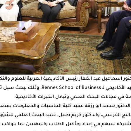
ر اسماعيل عبد الغفار رئيس الأكاديمية العربية للعلوم والتكن
الدكتور رمزي الحمامي، العميد الأكاديمي لـ  Business
صة في مجالات البحث العلمي وتبادل الخبرات الأكاديمية.
لدكتور محمد ابو رزقه عميد كلية الحاسبات والمعلومات بمصر ال
امج الفرنسي، والدكتور كريم طنبل، عميد البحث العلمي للشؤو
شتركة تسهم في إعداد وتأهيل الطلاب والمهنيين بما يتواكب م