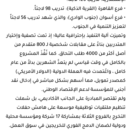
الإسكندرية: تدريب 126 لاجئاً.
• فرع القاهرة (القرية الذكية): تدريب 98 لاجئاً.
• فرع أسوان (جنوب الوادي): والذي شهد تدريب 56 لاجئاً
لتعزيز التنمية في الجنوب.
وتميزت آلية التنفيذ بإحترافية عالية؛ إذ تمت تصفية وإختيار
المتدربين بناءً على مقابلات شخصية لـ 800 متقدم من
أصل أكثر من 4000 طلب التحاق. كما نُفِّذَ المشروع
بالكامل في وقت قياسي لم يتعدَّ الشهرين بدلاً من عام
كامل ، واعُتمدت فيه العملة الدولية (الدولار الأمريكي)
كمصدر تمويل، مما أسهم بشكل مباشر في إدخال نقد
أجنبي للمؤسسة لدعم الإقتصاد الوطني.
ولم تقتصر المبادرة على الجانب الأكاديمي، بل شملت
تنظيم ملتقيات توظيفية موسعة على هامش حفلات
التخرج بالفروع الثلاثة بمشاركة 17 شركة ومؤسسة محلية
ودولية لضمان الدمج الفوري للخريجين في سوق العمل.