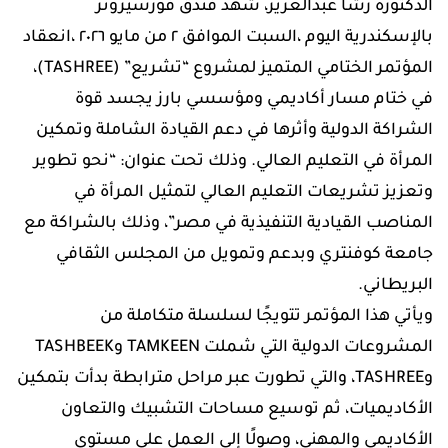
الدكتورة رشا عبدالعزيز، شهد فندق فورسيزونز
بالإسكندرية اليوم ،السبت الموافق ٢ من مايو ٢٠٢٦ ،انعقاد
المؤتمر الختامي المتميز لمشروع “تشريع” (TASHREE)،
في ختام مسار أكاديمي ومؤسسي بارز يجسد قوة
الشراكة الدولية وأثرها في دعم القيادة الشاملة وتمكين
المرأة في التعليم العالي. وذلك تحت عنوان: “نحو تطوير
وتعزيز تشريعات التعليم العالي لتمثيل المرأة في
المناصب القيادية التنفيذية في مصر”، وذلك بالشراكة مع
جامعة كوفنتري وبدعم وتمويل من المجلس الثقافي
البريطاني.
ويأتي هذا المؤتمر تتويجًا لسلسلة متكاملة من
المشروعات الدولية التي شملت TAMKEEN وTASHBEEK
وTASHREE، والتي تطورت عبر مراحل مترابطة بدأت بتمكين
الأكاديميات، ثم توسيع مساحات التشبيك والتعاون
الأكاديمي والمهني، وصولًا إلى العمل على مستوى