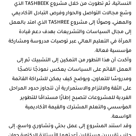
النسائية، ثم تطورت من خلال مشروع TASHBEEK الذي
وسّع مجالات التواصل والحوار وفرص التبادل الأكاديمي
والمهني، وصولًا إلى مشروع TASHREE الذي امتد بالعمل
إلى مجال السياسات والتشريعات بهدف دعم قيادة
المرأة في التعليم العالي عبر توصيات مدروسة ومشاركة
مؤسسية فعالة.
وأكدت أن هذا التطور من التمكين إلى التشبيك ثم إلى
العمل القائم على السياسات يعكس نموذجًا ناضجًا
ومدروسًا للتعاون، ويوضح كيف يمكن للشراكة القائمة
على الثقة والالتزام والاستمرارية أن تتجاوز حدود المراحل
الفردية للمشروعات لتصبح إطارًا مستدامًا للتطوير
المؤسسي والتعلم المشترك والقيمة الأكاديمية
الواسعة.
وقد استند المشروع إلى عمل بحثي وتشاوري واسع، إلى
جانب تقريرين مستقلين أعدتهما الأستاذة الدكتورة جوان