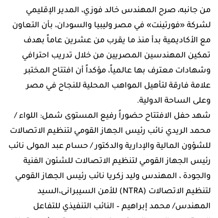
من جانبه، صرح المهندس خالد فوزي، المدير الإقليمي
لشركة «فورتينت» في مصر وليبيا والسودان، بأن التعاون
مع الأكاديمية بدأ منذ ما يقرب من عشرين عاماً بهدف
تمكين المهندسين المصريين من خلال تدريب احترافي
وشهادات معترف بها عالمياً، مؤكداً أن افتتاح المختبر
علامة فارقة لتأهيل المواهب المحلية للنجاح في مصر
وعلى الساحة الدولية.
شهد حفل الافتتاح حضوراً رفيع المستوى شمل: اللواء /
محمد الريدي نائب رئيس الجهاز القومي لتنظيم الاتصالات
للشؤون المالية والإدارية والدكتور / حسام عبد المولى نائب
رئيس الجهاز القومي لتنظيم الاتصالات للشئون الفنية
والجودة ، المهندس وليد زكريا نائب رئيس الجهاز القومي
لتنظيم الاتصالات (NTRA) للأمن السيبرانى،السيد
المهندس/ محمد إبراهيم – النائب التنفيذي للتفاعل