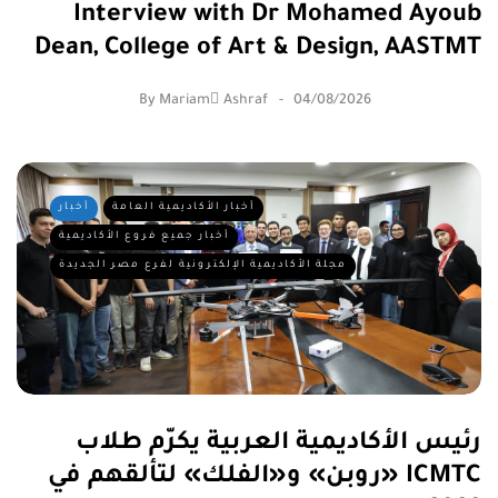
Interview with Dr Mohamed Ayoub
Dean, College of Art & Design, AASTMT
By
Mariam ِAshraf
04/08/2026
أخبار الأكاديمية العامة
أخبار
أخبار جميع فروع الأكاديمية
مجلة الأكاديمية الإلكترونية لفرع مصر الجديدة
رئيس الأكاديمية العربية يكرّم طلاب
«روبن» و«الفلك» لتألقهم في ICMTC