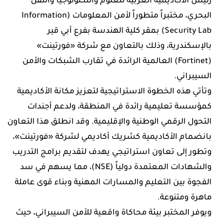
رئيس الأكاديمية العربية للعلوم والتكنولوجيا والنقل
البحري، مختبراً متطوراً لأمن المعلومات (Information
Security Lab) بمقر كلية الهندسة بفرع أبي قير
بالإسكندرية، وذلك بالتعاون مع شركة «فورتينت»
(Fortinet) العالمية الرائدة في تقارب الشبكات والأمن
السيبراني.
وتأتي هذه الخطوة الاستراتيجية لتعزيز مكانة الأكاديمية
كمؤسسة تعليمية رائدة في المنطقة، ولدعم أجندات
التحول الرقمي الوطنية والإقليمية. وقد انطلق هذا التعاون
بانضمام الأكاديمية كشريك أكاديمي لشركة «فورتينت»،
وتطور إلى تعاون استراتيجي يهدف لتقديم برامج التدريب
والشهادات المعتمدة دولياً (NSE)، مما يسهم في سد
الفجوة بين التعليم والمسارات المهنية وبناء قوى عاملة
ماهرة ومتنوعة.
ويوفر المختبر بيئة محاكاة واقعية للأمن السيبراني، حيث