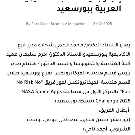
العربية ببورسعيد
By
Port Saied Branch e-Magazine
21/12/2025
​يهنئ الأستاذ الدكتور/ محمد فهمي شحادة مدير فرع
الأكاديمية ببورسعيدوالأستاذ الدكتور/ أكرم سليمان عميد
كلية الهندسة والتكنولوجيا والسيد الدكتور / هشام صابر
رئيس قسم هندسة الميكاترونكس بفرع بورسعيد طلاب
قسم هندسة الميكاترونكس لفوز فريق “No Risk No
Fun” بالمركز الأول في مسابقة NASA Space Apps
Challenge 2025 (نسخة بورسعيد).
​ أبطال الفريق:
(نور صقر، حسن مجدي، مصطفى عوض، يوسف
الشرنوبي، أحمد ناجي)