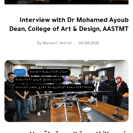
By
Mariam ِAshraf
04/08/2026
أخبار الأكاديمية العامة
أخبار
أخبار جميع فروع الأكاديمية
مجلة الأكاديمية الإلكترونية لفرع مصر الجديدة
رئيس الأكاديمية العربية يكرّم طلاب
«روبن» و«الفلك» لتألقهم في ICMTC
2026
By
Sheraton Branch e-Magazine
02/08/2026