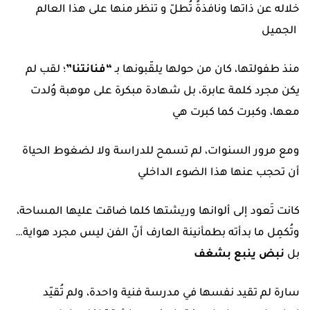
خلاله عن ذاتها ونافذةً تُطلّ و تنظر منها على هذا العالم
الجميل
منذ طفولتها، كان من حولها يلقّبونها بـ
“فنانتنا”
؛ لقب لم
يكن مجرد كلمة عابرة، بل شهادة مبكرة على موهبة وُلدت
معها، وكبرت كما كبرت هي
ومع مرور السنوات، لم تسمح للدراسة ولا لضغوط الحياة
أن تحجب عنها هذا الضوء الداخلي
كانت تَعود إلى ألوانها وريشتها كلما ضاقت عليها المساحة،
وتُكمِل ما بدأته بطمأنينة العارف أنّ الفن ليس مجرد هواية…
بل
نبض ينبع بشغف
سارة لم تقيد نفسها في مدرسة فنية واحدة، ولم تُقيّد