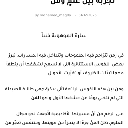
تجربةً بين علمٍ وفن
By
mohamed_magdy
31/12/2025
سارة الموهوبة فنياً
في زمن تتزاحم فيه الطموحات وتتداخل فيه المسارات، تبرز
بعض النفوس الاستثنائية التي لا تسمح لشغفها أن ينطفأ
مهما تبدّلت الظروف أو تغيّرت الأحوال
ومن بين هذه النفوس الرائعة تأتي
سارة وهي
طالبة الصيدلة
التي لم تتخلي يومًا عن عشقها الأول و هو
الفن
على الرغم من أنّ مسيرتها الأكاديمية اتّجهت نحو مجال
العلوم، ظلّ الفنّ جزءًا لا يتجزأ من هويتها، ومتنفّس تعبّر من