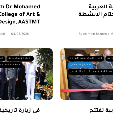
 العربية
ith Dr Mohamed
ام الانشطة
ollege of Art &
Design, AASTMT
raf
04/08/2026
By
Alamein Branch e-
رية
أخبار الأكاديمية العامة
أخبار الإسكندرية
أخب
المركز الإعلامي
مجلة الأكاديمية
ية الإلكترونية - المقر الرئيسي
بية تفتتح
في زيارة تاريخية