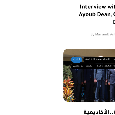
Interview w
Ayoub Dean, C
By
Mariam ِAsh
ار الأكاديمية العامة
أخبار
 الإلكترونية - المقر الرئيسي
..الأكاديمية