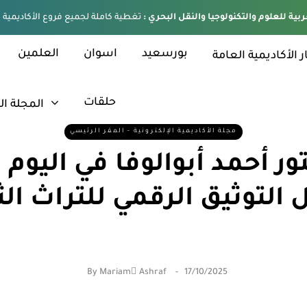
ربية للعلوم والتكنولوجيا والنقل البحري :
بورسعيد
اسوان
العلمين
ر الأكاديمية العامة
حلقات
المجلة ال
مجلة الأكاديمية الإلكترونية - المقر الرئيسي
ور أحمد أبوالوفا في اليوم 
التوثيق الرقمي للتراث ال
By
Mariam ِAshraf
17/10/2025