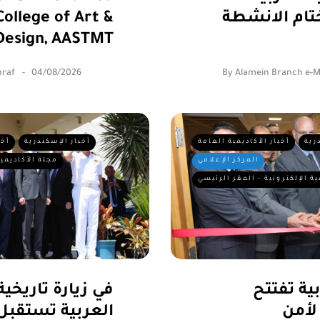
ام الانشطة
ollege of Art &
Design, AASTMT
raf
04/08/2026
By
Alamein Branch e-
رية
أخبار الأكاديمية العامة
أخبار الإسكندرية
أخب
المركز الإعلامي
مجلة الأكاديمية
ية الإلكترونية - المقر الرئيسي
بية تفتتح
في زيارة تاريخية
 لأمن
العربية تستقب