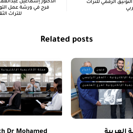
الدكتور إسماعيل عبدالغف
توثيق الرقمي للتراث
فرج في ورشة عمل التو
ربي
للتراث الث
Related posts
فنون
أخبار
مجلة الأكاديمية الإلكترونية 
ية الإلكترونية - المقر الرئيسي
يمية الإلكترونية لفرع العلمين
 العربية
ith Dr Mohamed