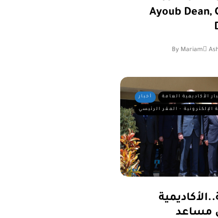
Ayoub Dean, C
By
Mariam ِAsh
ار الأكاديمية العامة
أخبار
 الإلكترونية - المقر الرئيسي
..الأكاديمية
ل مساعد