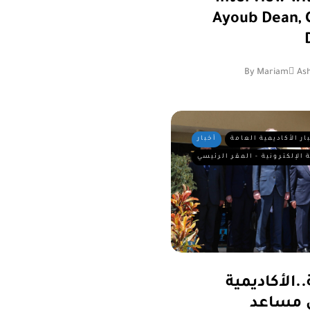
Ayoub Dean, C
By
Mariam ِAsh
ار الأكاديمية العامة
أخبار
 الإلكترونية - المقر الرئيسي
..الأكاديمية
ل مساعد