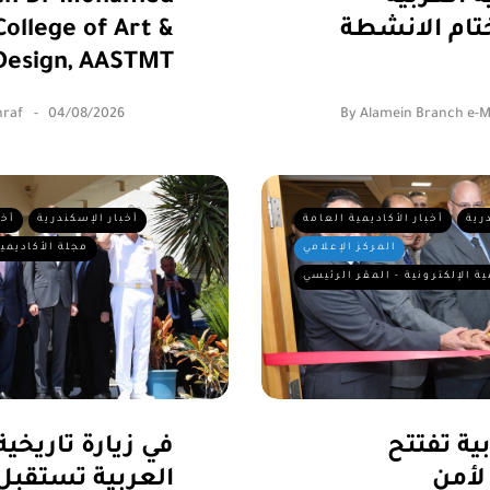
ام الانشطة
ollege of Art &
Design, AASTMT
raf
04/08/2026
By
Alamein Branch e-
رية
أخبار الأكاديمية العامة
أخبار الإسكندرية
أخب
المركز الإعلامي
مجلة الأكاديمية
ية الإلكترونية - المقر الرئيسي
بية تفتتح
في زيارة تاريخية
 لأمن
العربية تستقب