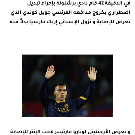
في الدقيقة 42 قام نادي برشلونة بإجراء تبديل
اضطراري بخروج مدافعه الفرنسي جويل كوندي الذي
تعرض للإصابة و نزول الإسباني إريك جارسيا بدلاً منه
و تعرض الأرجنتيني لوتارو مارتينيز لاعب الإنتر للإصابة