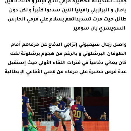
جانبت تسديدته الخطيرة مرمي نادي الإنتر و كذلك لامين
يامال و البرازيلي رافينيا الذين سددوا كثيراً و لكن دون
طائل حيث مرت تسديداتهم بسلام علي مرمي الحارس
السويسري يان سومير
واصل رجال سيميوني إنزاجي الدفاع عن مرماهم أمام
الطوفان البرشلوني و بالرغم من هجوم برشلونة لكنه
كان يعاني دفاعياً في فترات اللقاء الأولي حيث إستقبل
عدة فرص خطيرة علي مرماه من لاعبي الأفاعي الإيطالية