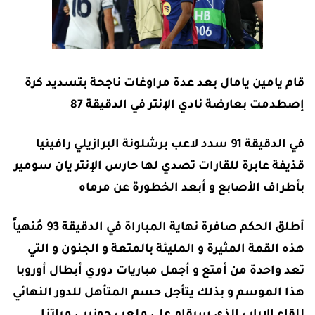
قام يامين يامال بعد عدة مراوغات ناجحة بتسديد كرة
إصطدمت بعارضة نادي الإنتر في الدقيقة 87
في الدقيقة 91 سدد لاعب برشلونة البرازيلي رافينيا
قذيفة عابرة للقارات تصدي لها حارس الإنتر يان سومير
بأطراف الأصابع و أبعد الخطورة عن مرماه
أطلق الحكم صافرة نهاية المباراة في الدقيقة 93 مُنهياً
هذه القمة المثيرة و المليئة بالمتعة و الجنون و التي
تعد واحدة من أمتع و أجمل مباريات دوري أبطال أوروبا
هذا الموسم و بذلك يتأجل حسم المتأهل للدور النهائي
للقاء الإياب الذي سيقام علي ملعب جوزيبي مياتزا