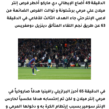
الدقيقة 49 أضاع الإيطالي دي ماركو أخطر فرص إنتر
ميلان علي مرمي برشلونة و توالت الفرص الضائعة من
لاعبي الإنتر حتي جاء الهدف الثالث للأفاعي في الدقيقة
63 عن طريق نجم اللقاء المتألق دينزيل دومفريس
في الدقيقة 65 أحرز البرازيلي رافينيا هدفاً صاروخياً في
مرمي إنتر ميلان و لكن تم إحتسابه هدفا عكسياً لحارس
الإنتر سومير بسبب إرتطام الكرة به و دخولها المرمي و