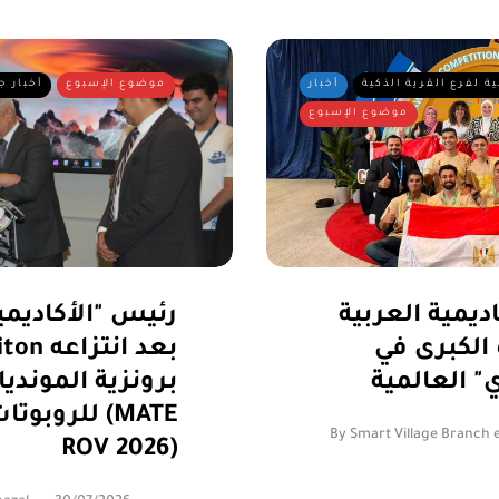
ية لفرع القرية الذكية
أخبار
موضوع الإسبوع
أخبار ج
موضوع الإسبوع
ديمية العربية
رئيس "الأكاديمي
 الكبرى في
 العالمية
برونزية المونديا
للروبوتات ت
By
Smart Village Branch 
ROV 2026)