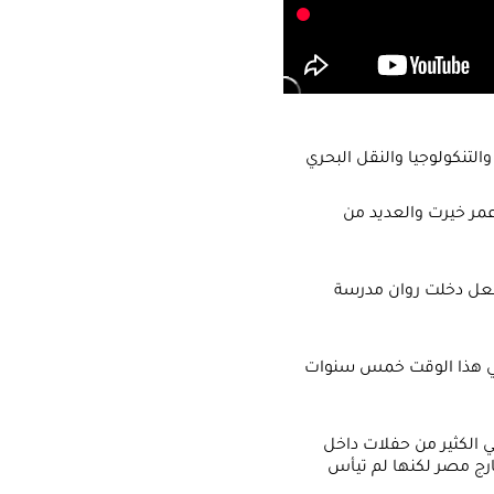
مر خيرت والعديد من
روان تحب سماع الموسيقي كثيرا وكان والديها يدعمونها ان تدخل عالم الموسيقي وتكون عازفة وبالفعل دخلت روان مدرسة
 في هذا الوقت خمس سنوات
حصلت روان علي العديد من الشهادات وتكريمات في مسيرتها في عالم الموسيقي قامت بمشاركة في الكثير من حفلات داخل
رج مصر لكنها لم تيأس