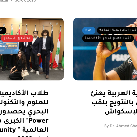
azal
30/07/2026
خبار الأكاديمية العامة
أخبار
أخب
أخبار جميع فروع الأكاديمية
موضوع الإسبوع
ة العربية يهنئ
طلاب الأكاديمية
لتتويج بلقب
للعلوم والتكنول
للإسكواش
البحري يحصدون 
الكبرى في 
By
Dr. Ahmed Gha
 Community