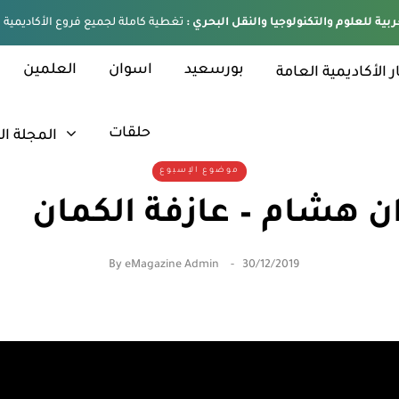
ربية للعلوم والتكنولوجيا والنقل البحري :
بورسعيد
اسوان
العلمين
ر الأكاديمية العامة
حلقات
المجلة ال
موضوع الإسبوع
ان هشام – عازفة الكمان
By
eMagazine Admin
30/12/2019