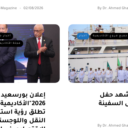
-Magazine
02/08/2026
By
Dr. Ahmed Gha
جميع فروع الأكاديمية
أخبار
أخبار ج
مجلة الأكاديم
يشهد حفل
إعلان بورسعيد
 السفينة
2026"الأكاديمي
تطلق رؤية استرا
النقل واللوجست
By
Dr. Ahmed Gha