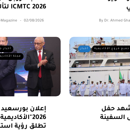
ي
لتألقهم في ICMTC 2026
-Magazine
02/08/2026
By
Dr. Ahmed Gha
جميع فروع الأكاديمية
أخبار
أخبار ج
مجلة الأكاديم
يشهد حفل
إعلان بورسعيد
 السفينة
2026"الأكاديمي
تطلق رؤية استرا