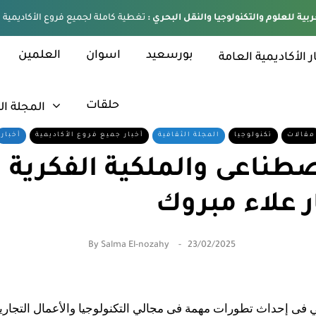
ربية للعلوم والتكنولوجيا والنقل البحري :
بورسعيد
اسوان
العلمين
ر الأكاديمية العامة
حلقات
المجلة ال
مقالات
تكنولوجيا
المجلة الثقافية
أخبار جميع فروع الأكاديمية
أخبار
صطناعى والملكية الفكرية 
 علاء مبروك
By
Salma El-nozahy
23/02/2025
ي فى إحداث تطورات مهمة فى مجالي التكنولوجيا والأعمال التجاري