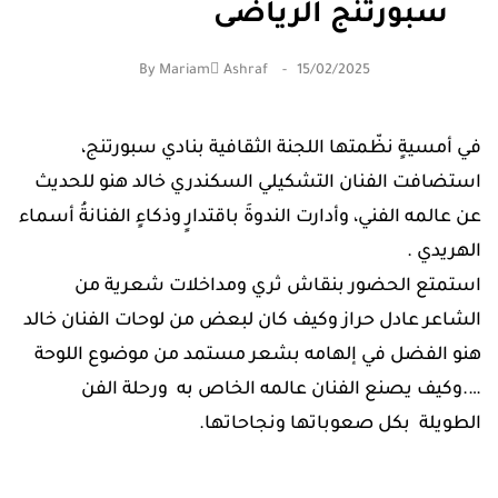
سبورتنج الرياضى
By
Mariam ِAshraf
15/02/2025
في أمسيةٍ نظّمتها اللجنة الثقافية بنادي سبورتنج،
استضافت الفنان التشكيلي السكندري خالد هنو للحديث
عن عالمه الفني، وأدارت الندوةَ باقتدارٍ وذكاءٍ الفنانةُ أسماء
الهريدي .
استمتع الحضور بنقاش ثري ومداخلات شعرية من
الشاعر عادل حراز وكيف كان لبعض من لوحات الفنان خالد
هنو الفضل في إلهامه بشعر مستمد من موضوع اللوحة
….وكيف يصنع الفنان عالمه الخاص به ورحلة الفن
الطويلة بكل صعوباتها ونجاحاتها.