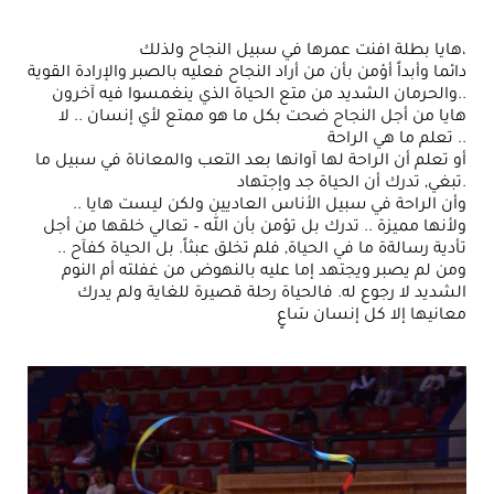
هايا بطلة افنت عمرها في سبيل النجاح ولذلك،
دائما وأبداً أؤمن بأن من أراد النجاح فعليه بالصبر والإرادة القوية
والحرمان الشديد من متع الحياة الذي ينغمسوا فيه آخرون..
هايا من أجل النجاح ضحت بكل ما هو ممتع لأي إنسان .. لا
تعلم ما هي الراحة ..
أو تعلم أن الراحة لها آوانها بعد التعب والمعاناة في سبيل ما
تبغي, تدرك أن الحياة جد وإجتهاد.
وأن الراحة في سبيل الأناس العاديين ولكن ليست هايا ..
ولأنها مميزة .. تدرك بل تؤمن بأن الله – تعالي خلقها من أجل
تأدية رسالةة ما في الحياة, فلم تخلق عبثاً. بل الحياة كفآح ..
ومن لم يصبر ويجتهد إما عليه بالنهوض من غفلته أم النوم
الشديد لا رجوع له. فالحياة رحلة قصيرة للغاية ولم يدرك
معانيها إلا كل إنسان سَاعٍ