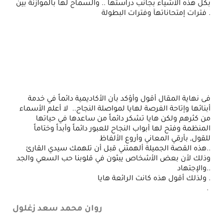
بكل هذه الأشياء بجانب دراستها .. والسماح لها بالموازنة بين
فترات إمتحاناتهآ وفترات البطولة .
فى نهاية المقال أقول وأؤكد بأن الأكاديمية دائماً في خدمة
أبنائها وإتاحة الفرصة لهايا لمواصلة النجاح.. لا أعلم الأسماء
من كثرهم ولكن هايا تشكر دائماً من ساعدها في حياتها
المنظمة وفتح لها أبواب النجاح للعبور دائماً وأبداً وختاماً
للقول, بأرقي المعاني وأروع الألفاظ
هذه القصة الجميلة ألهمتني قبل أن تلهمك سيدي القارئ..
وذلك لأن بعض الأشخاص يبثون في قلوبنا حب السعي والجد
والإجتهاد..
ولذلك أقول هذه كانت الرائعة هايا .
.
روان محمد سعد زغلول