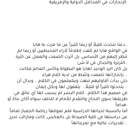
الإنجازات في المحافل الدولية والإفريقية.
دعنا نتحدث قليلاً أو ربما كثيراً عن ما مرت به هايا..
في الواقع هايا لم تلفت إطلاقاً لأراء المحبطيين أو ربما لم
تنظر إليهم من الأساس, بل آثرت الصمت والعمل عن كثرة
الثرثرة والجدال في لآ شئ..
بل كان الرد الوحيد لهايا هو البطولة وكأس العالم فكانت
بإنجازاتها تصمت وتثبط من لديه كلام هراء ..
حتي بدأت أقاوليهم تبهت ويتلعثمون في الكلام .. وبدال أن
يتحدثوا كثيراً أو قليلاً .. يثقفون لها وبكل إيمان ..
في صميم هذا الكلآم.. كلام البشر لم يسبب لها أي عائق في
طريقها سوي النجاح والتقدم للأمام لا للخلف سواء أكان بناءً أو
هداماً.
أما بالنسبة لحياتها الدراسية فلم تعوقهآ رياضة الجمباز تماماً
عن دراستها في كلية الصيدلة بل بالعكس, كانت ومازالت تحرز
تقديرات عالية مع تمريناتهآ ..