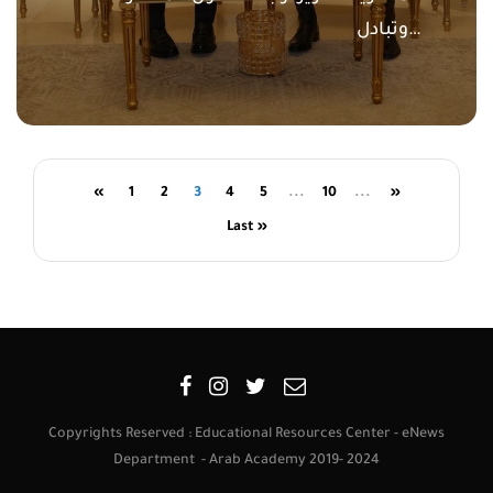
وتبادل…
«
1
2
3
4
5
...
10
...
»
Last »
Copyrights Reserved : Educational Resources Center - eNews
Department - Arab Academy 2019- 2024