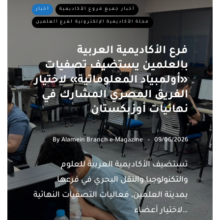
أخبار جميع فروع الأكاديمية
أخبار
مجلة الأكاديمية الإلكترونية لفرع العلمين
فرع الأكاديمية العربية
بالعلمين يستضيف تصفيات
«أولمبياد المعلوماتية» لاختيار
الفريق المصري المشارك في
نهائيات أوزبكستان
By
Alamein Branch e-Magazine
09/06/2026
تستضيف الأكاديمية العربية للعلوم
والتكنولوجيا والنقل البحري في فرعها
بمدينة العلمين، فعاليات التصفيات النهائية
لاختيار أعضاء…