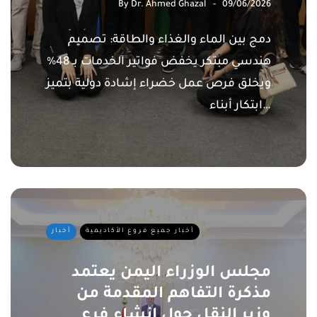
By
Dr. Ahmed Ghazal
09/06/2026
دمج بين الماء والغذاء والطاقة: تصميم
هندسي مبتكر يخفض فواتير الخدمات بـ 48%
ويخلق فرص عمل خضراء إشادة دولية بتميز
ابتكار أبناء…
أخبار جميع فروع الأكاديمية
أخبار
مجلس الوزراء اليمن يعتمد
مذكرة التفاهم المقدمة من
وزير النقل حول إنشاء فرع