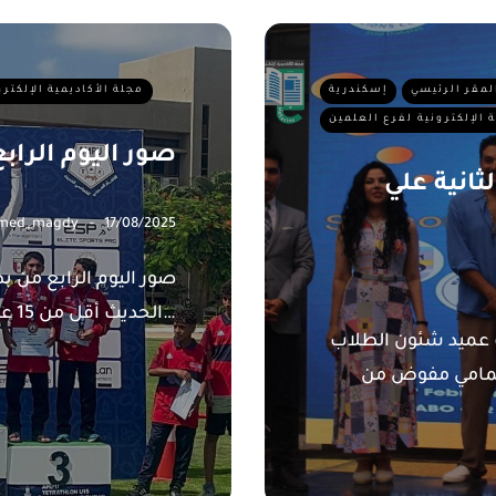
المقر الرئيسي
إسكندرية
مجلة الأكاديمية الإلكتر
ة الإلكترونية لفرع العلمين
صور اليوم الراب
ثانية علي
med_magdy
17/08/2025
الحديث أقل من 15 عام تصوير : محمود سلامة الكلية…
شكر خاص الأستاذ الدكتور محمد الشايب عميد شئون الطلاب
الهمامي مفوض من