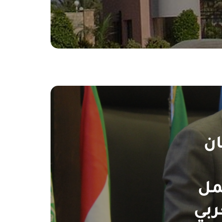
ان
مل
ربي