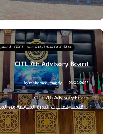
مجلة الأكاديمية الإلكترونية - المقر الرئيسي
CITL 7th Advisory Board
By
mohamed_magdy
21/09/2025
h Advisory Board
أُقيمت فعاليات الدورة السابعة من المجلس…