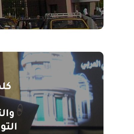
كلم
وال
التو