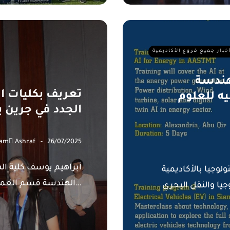
خبار جميع فروع الأكاديمية
هندسة
تعريف بكليات ال
يه للعلوم
الجدد في جرين بل
am ِAshraf
26/07/2025
أبراهيم يوسف كلية ال
لوجيا بالأكاديمية
الهندسة قسم العمارة والتصميم…
قل البحري Siemens Energy