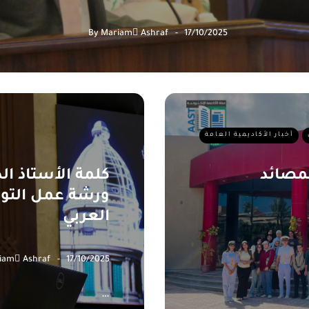
By
Mariam ِAshraf
17/10/2025
أخبار الأكاديمية العامة
لمصائد
كلمة الأستاذ ا
ورشة عمل التوثي
العربي
iam ِAshraf
17/10/2025
يفي بكلية تكنولوجيا المصائد
…