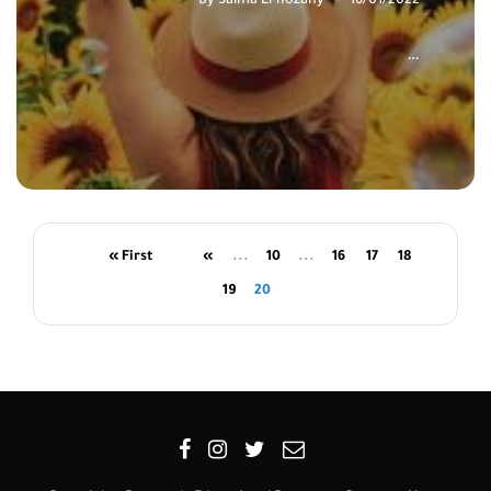
By
Salma El-nozahy
16/01/2022
…
« First
«
...
10
...
16
17
18
19
20