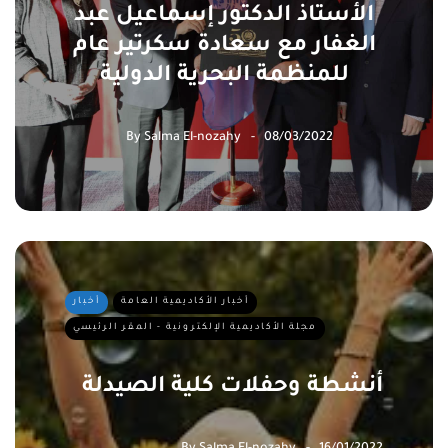
الأستاذ الدكتور إسماعيل عبد
الغفار مع سعادة سكرتير عام
للمنظمة البحرية الدولية
By
Salma El-nozahy
08/03/2022
أخبار الأكاديمية العامة
أخبار
مجلة الأكاديمية الإلكترونية - المقر الرئيسي
أنشطة وحفلات كلية الصيدلة