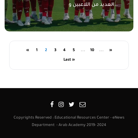
العديد من اللاعبين و…
«
1
2
3
4
5
...
10
...
»
Last »
Copyrights Reserved : Educational Resources Center - eNews
Department - Arab Academy 2019- 2024