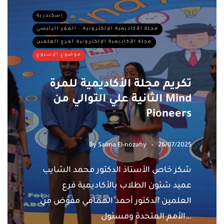
إسكندرية
مجلة الأكاديمية الإلكترونية - المقر الرئيسي
مجلة الأكاديمية الإلكترونية لفرع العلمين
موضوع الإسبوع
تكريم مجلة الأكاديمية للمرة
الثانية علي التوالي من Mind
Pioneers
By
Salma El-nozahy
26/07/2025
شكر خاص الأستاذ الدكتور محمد الشايب
عميد شئون الطلاب بالأكاديمية فرع
العلمين الدكتور أحمد الهمامي مفوض من
الأمم المتحدة ومسئول…