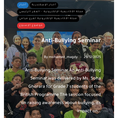
أخبار الإسكندرية
أخبار
مجلة الأكاديمية الإلكترونية - المقر الرئيسي
مجلة الأكاديمية الإلكترونية لفرع ميامي
موضوع الإسبوع
Anti-Bullying Seminar
By
mohamed_magdy
29/12/2025
Anti-Bullying Seminar An Anti-Bullying
Seminar was delivered by Ms. Soha
Ghorara for Grade 7 students of the
British Programme The session focused
on raising awareness about bullying, its
impact on…