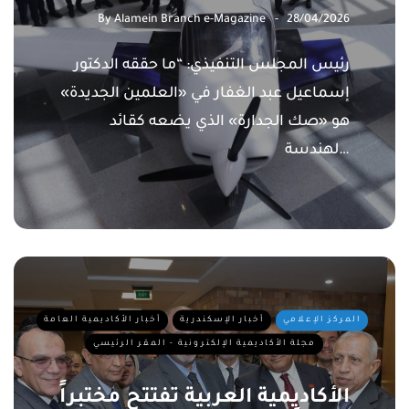
By
Alamein Branch e-Magazine
28/04/2026
رئيس المجلس التنفيذي: “ما حققه الدكتور
إسماعيل عبد الغفار في «العلمين الجديدة»
هو «صك الجدارة» الذي يضعه كقائد
لهندسة…
المركز الإعلامي
أخبار الإسكندرية
أخبار الأكاديمية العامة
مجلة الأكاديمية الإلكترونية - المقر الرئيسي
الأكاديمية العربية تفتتح مختبراً