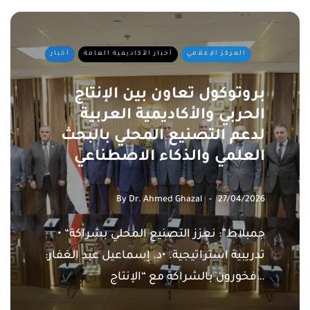
المركز الإعلامي
أخبار الأكاديمية العامة
أخبار
بروتوكول تعاون بين الإنتاج
الحربي والأكاديمية العربية
لدعم التصنيع المحلي بالبحث
العلمي والذكاء الاصطناعي
By
Dr. Ahmed Ghazal
27/04/2026
• “جمبلاط”: نعزز التصنيع المحلي بشراكة
تدريبية استراتيجية. •د. إسماعيل عبد الغفار:
فخورون بالشراكة مع “الإنتاج…