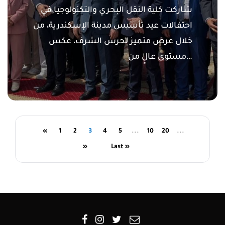
شاركت كلية النقل البحري والتكنولوجيا في
احتفالات عيد تأسيس مدينة الإسكندرية، من
خلال عرض متميز لحرس الشرف، عكس
مستوى عالٍ من…
«
1
2
3
4
5
...
10
20
...
»
Last »