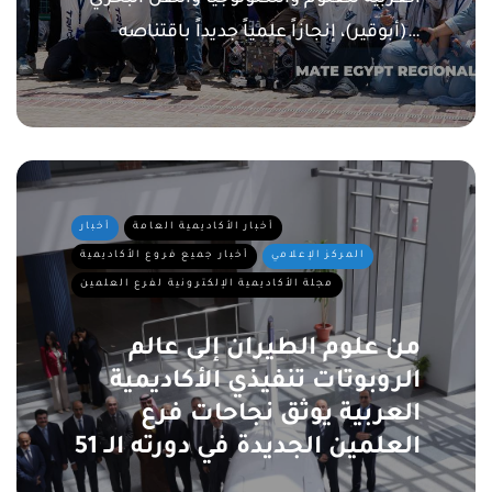
(أبوقير)، إنجازاً علمياً جديداً باقتناصه…
أخبار الأكاديمية العامة
أخبار
المركز الإعلامي
أخبار جميع فروع الأكاديمية
مجلة الأكاديمية الإلكترونية لفرع العلمين
من علوم الطيران إلى عالم
الروبوتات تنفيذي الأكاديمية
العربية يوثق نجاحات فرع
العلمين الجديدة في دورته الـ 51