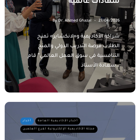
شهادات عالمية
By
Dr. Ahmed Ghazal
27/04/2026
شراكة الأكاديمية و«لانكشاير» تمنح
الطلاب فرصة التدريب الدولي والمنح
التنافسية في سوق العمل العالمي” قام
سعادة الأستاذ…
أخبار الأكاديمية العامة
أخبار
مجلة الأكاديمية الإلكترونية لفرع العلمين