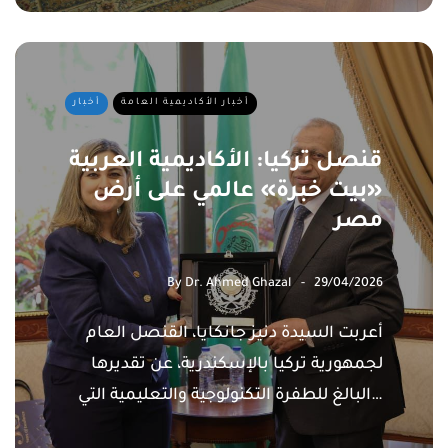
أخبار الأكاديمية العامة
أخبار
قنصل تركيا: الأكاديمية العربية
«بيت خبرة» عالمي على أرض
مصر
By
Dr. Ahmed Ghazal
29/04/2026
​أعربت السيدة دنيز جانكايا، القنصل العام
لجمهورية تركيا بالإسكندرية، عن تقديرها
البالغ للطفرة التكنولوجية والتعليمية التي…