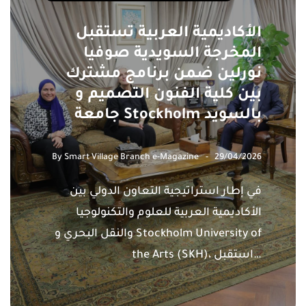
الأكاديمية العربية تستقبل
المخرجة السويدية صوفيا
نورلين ضمن برنامج مشترك
بين كلية الفنون التصميم و
جامعة Stockholm بالسويد
By
Smart Village Branch e-Magazine
29/04/2026
في إطار استراتيجية التعاون الدولي بين
الأكاديمية العربية للعلوم والتكنولوجيا
والنقل البحري و Stockholm University of
the Arts (SKH)، استقبل…