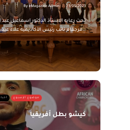
By
eMagazine Admin
23/05/2023
تحت رعايه الاستاذ الدكتور اسماعيل عبد 
فرجقام نائب رئيس الأكاديميه علاء عبد الباري بزياره الغرفه…
موضوع الإسبوع
أخبار
كيشو بطل أفريقيا