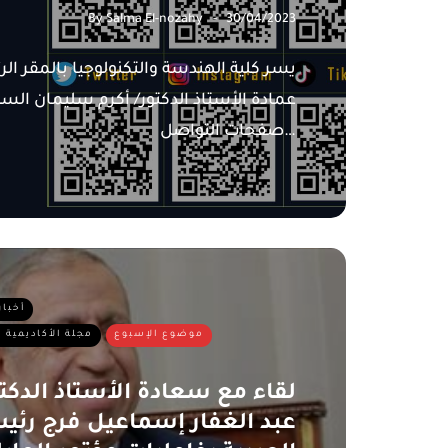
By
Salma El-nozahy
30/04/2023
يسر كلية الهندسة والتكنولوجيا بالمقر الر
عمادة الأستاذ الدكتور/ أكرم سليمان السل
صفحات التواصل…
أخبار
موضوع الإسبوع
مجلة الأكاديمية ا
لقاء مع سعادة الأستاذ الدك
عبد الغفار إسماعيل فرج رئيس