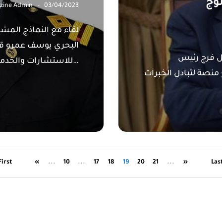
لوج
zine Admin
03/04/2023
لقاء مع النماذج المش
البحري يوسف عمرو قطا
ل فرج رئيس
للاستشارات والخدمات…
 منصة لتبادل الخبرات
First
«
...
10
...
17
18
19
20
21
...
»
Las