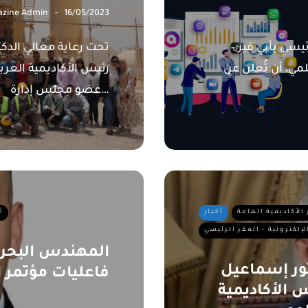
zine Admin
16/05/2023
ئيسي بأبي قير –
تحت رعاية معالي الدك
مي، أن تُعلن عن
رئيس الأكاديمية العر
عضو مجلس إدارة…
 الأكاديمية العامة
أخبار
أ
لإلكترونية - المقر الرئيسي
المهندس البحر
تور إسماعيل
فاعليات مؤتمر ا
 الأكاديمية