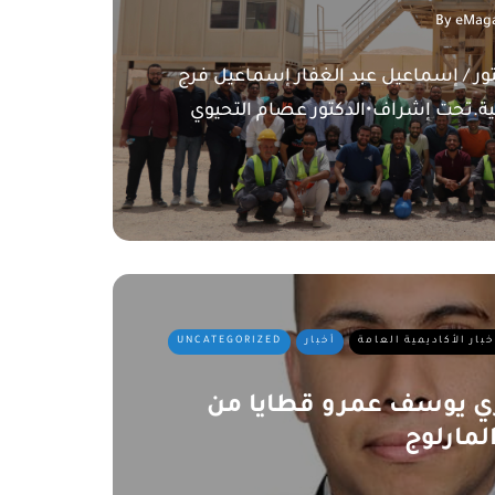
By
eMaga
تور / إسماعيل عبد الغفار إسماعيل فرج
بية.تحت إشراف•الدكتور عصام التحيوي
خبار الأكاديمية العامة
أخبار
UNCATEGORIZED
ي يوسف عمرو قطايا من
لمارلوج