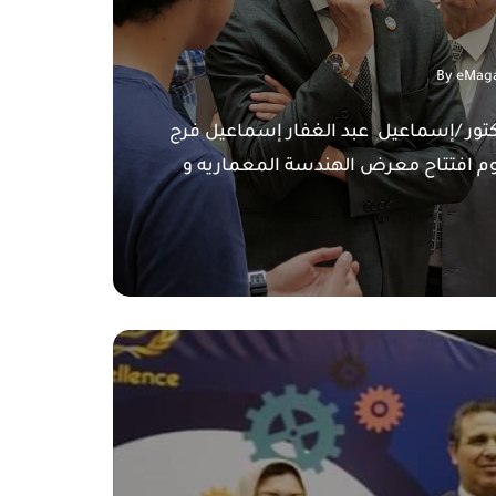
By
eMaga
دكتور /إسماعيل عبد الغفار إسماعيل فرج
يوم افتتاح معرض الهندسة المعماريه و