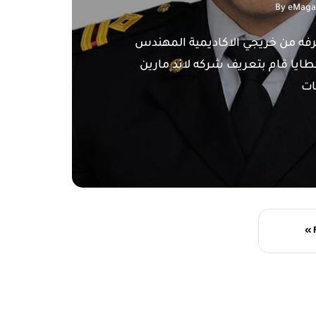
By
eMaga
رفه من خريجي الاكاديمية المهندس
يا قام بتعريف شركه لاند مارين
« 