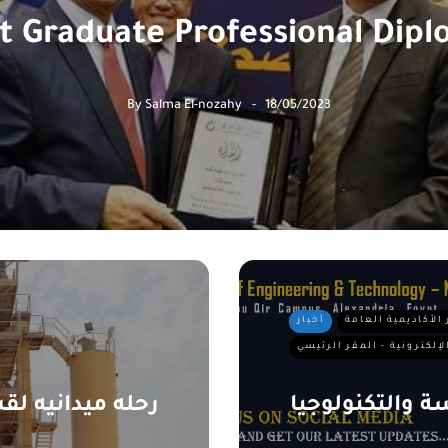
t Graduate Professional Dip
By
Salma El-nozahy
18/05/2023
 الأكاديمية العامة
أخبار
لإلكترونية - المقر الرئيسي
 والتكنولوجيا
رحله ميدانيه لق