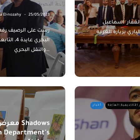
a El-nozahy
25/05/2023
الغفار اسماعيل
البحري عاي
والنقل البحري…
 الأكاديمية العامة
أخبار
معرض تصو
in Department's