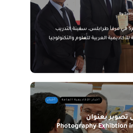
By
Salm
رست على الرصيف رقم5 في مرفأ طرابلس، سفينة التدريب
دة 4، التابعة للأكاديمية العربية للعلوم والتكنولوجيا
أخبار الأكاديمية العامة
أخبار
ير بعنوان Shadows
Photography Exhibtion 