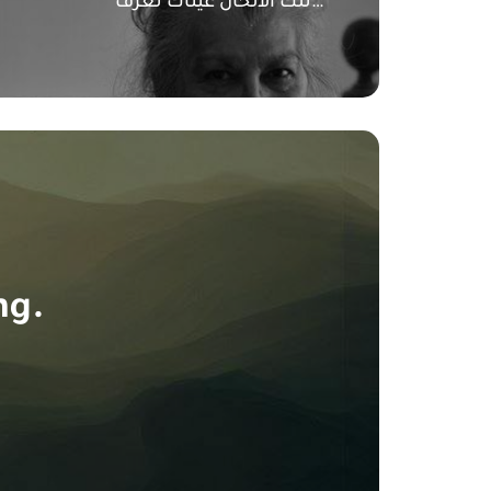
تلك الالحان عيناك تعزف…
ng.