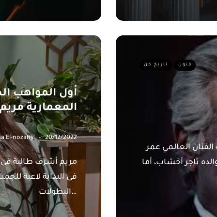
فنون
تاريخ فن
أول المواهب ال
المعمارية مريم
a El-nozahy
20/12/2022
رب الفنان العالمي عمر
مريم أشرف طالبة فى ا
رية وكان والده تاجر أخشاب، أما
فى البداية لاعبة للجم
البطولات…