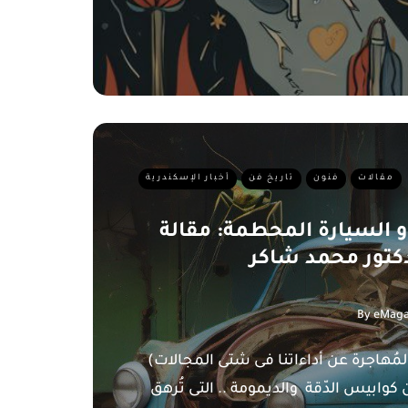
مقالات
فنون
تاريخ فن
أخبار الإسكندرية
 السيارة المحطمة: مقالة
دكتور محمد شاكر
By
eMaga
لمُهاجرة عن أداءاتنا فى شتى المجالات)
 كوابيس الدّقة والديمومة .. التى تُرهق