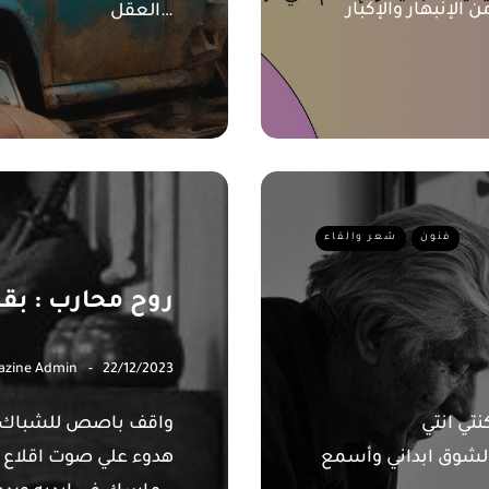
الإنبهار والإكبار
العقل…
فنون
شعر والقاء
روح محارب : بقل
azine Admin
22/12/2023
تي انتي
واقف باصص للشباك و
الشوق ابداني وأسمع
هدوء علي صوت اقلاع