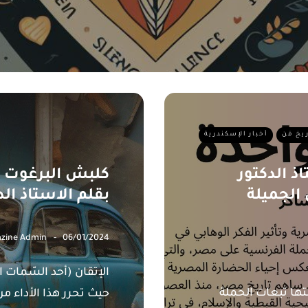
ريخ فن
أخبار الإسكندرية
ذ الدكتور
كلبش البرغوت و
الجميلة
بقلم الاستاذ ال
zine Admin
06/01/2024
الإتقان (أحد السّمات ا
تها تبعات الحملة
حيث تحرر هذا الأداء من