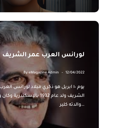
لورانس العرب عمر الشريف
By
eMagazine Admin
12/04/2022
يوم ١٠ ابريل هو ذكري ميلاد لورانس الع
الشريف ولد عام 1932 بالإسكند
والدته كلير…