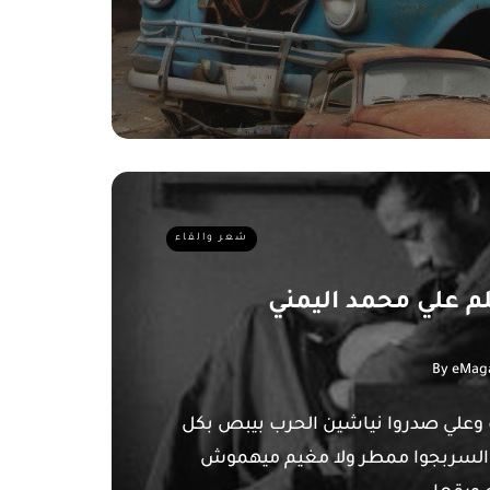
شعر والقاء
م علي محمد اليمني
By
eMag
علي صدروا نياشين الحرب بيبص بكل
 السربجوا ممطر ولا مغيم ميهموش