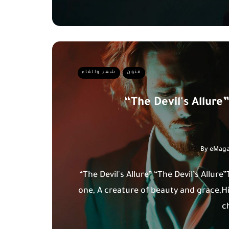
فنون
شعر والقاء
“The Devil's Allure
By
eMaga
“The Devil's Allure” “The Devil’s Allure
one, A creature of beauty and grace,H
c