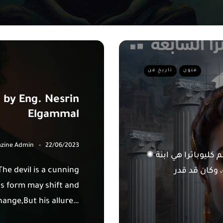
فنون
تاريخ فن
” by Eng. Nesrin
Elgammal
zine Admin
22/06/2023
✺ الملكة كليوباترا السابعة والمعروفة باسم كليوباترا هي ابنة
”The devil is a cunning
وكان قد قدر
is form may shift and
hange,But his allure…