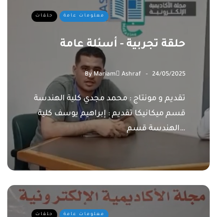
معلومات عامة
حلقات
حلقة تجربية - أسئلة عامة
By
Mariam ِAshraf
24/05/2025
تقديم و مونتاج : محمد مجدي كلية الهندسة
قسم ميكانيكا تقديم : إبراهيم يوسف كلية
الهندسة قسم…
معلومات عامة
حلقات