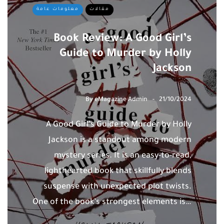
مقالات
معلومات عامة
Book Review: A Good Girl’s
Guide to Murder by Holly
Jackson
By
eMagazine Admin
21/10/2024
A Good Girl’s Guide to Murder by Holly
Jackson is a standout among modern
mystery series. It is an easy-to-read,
lighthearted book that skillfully blends
suspense with unexpected plot twists.
One of the book’s strongest elements is…