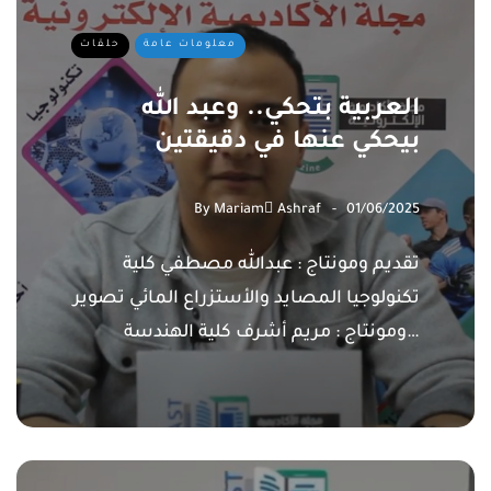
معلومات عامة
حلقات
العربية بتحكي.. وعبد الله
بيحكي عنها في دقيقتين
By
Mariam ِAshraf
01/06/2025
تقديم ومونتاج : عبدالله مصطفي كلية
تكنولوجيا المصايد والأستزراع المائي تصوير
ومونتاج : مريم أشرف كلية الهندسة…