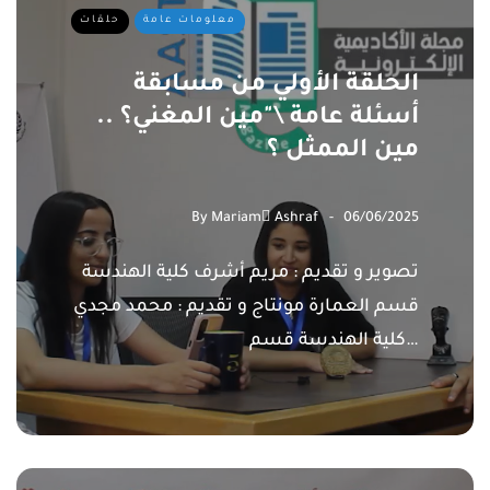
معلومات عامة
حلقات
الحلقة الأولي من مسابقة
أسئلة عامة \"مين المغني؟ ..
مين الممثل ؟
By
Mariam ِAshraf
06/06/2025
تصوير و تقديم : مريم أشرف كلية الهندسة
قسم العمارة مونتاج و تقديم : محمد مجدي
كلية الهندسة قسم…