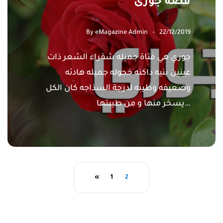
قصة جورى
By
eMagazine Admin
22/12/2019
جوري هي فتاة جميله شقراء الشعر ذات
عينين بنيه داكنه خجوله جميله هادئه
وضعيفه وطيبه لدرجة السذاجه كان الكل
يسخر منها و من طيبتها…
«
1
2