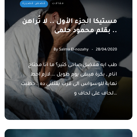
مقالات
قصص قصيرة
مستيكا الجزء الأول .. لا تُراهن
.. بقلم محمود حلمى
By
Salma El-nozahy
28/04/2020
طب ايه هفضل صاحى كتير؟ ما انا محتاج
انام , بكرة هيبقى يوم طويل ….لازم احط
نهاية للوسواس الى قرب يقتلنى ده ..حطيت
لحاف على لحاف و…