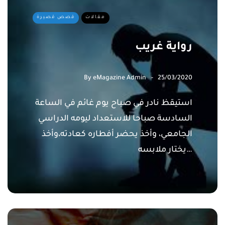
مقالات
قصص قصيرة
رواية غريب
By
eMagazine Admin
25/03/2020
استيقظ نادر في صباح يوم غائم في الساعة
السادسة صباحا للاستعداد ليومه الدراسي
الجامعي، وأخذ يحضر أفطاره كعادته،وأخذ
يختار ملابسه…