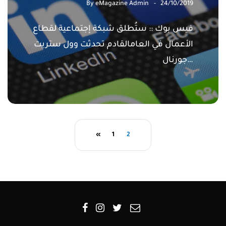
By
eMagazine Admin
24/10/2019
فيس بوك :: ستُطلق شبكة إجتماعية لقطاع
الأعمال في العامالقادم تحدثت وول ستريت
جورنال…
«
1
2