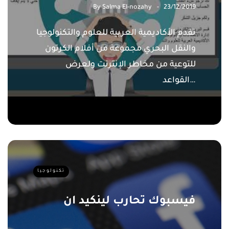
By
Salma El-nozahy
23/12/2019
تقدم الأكاديمية العربية للعلوم والتكنولوجيا
والنقل البحري مجموعة من أفلام الكرتون
للتوعية من مخاطر الإنترنت ولعرض
القواعد…
تكنولوجيا
فيسبوك تحارب لينكيد ان