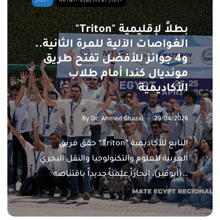
أخبار الأكاديمية العامة
أخبار
"Triton" بطلاً لإقليمية
الغواصات الآلية للمرة الثانية..
و4 جوائز للأفضل تفتح طريق
مونديال كندا أمام طلاب
الأكاديمية
By
Dr. Ahmed Ghazal
29/04/2026
حقق فريق “Triton” التابع للأكاديمية
العربية للعلوم والتكنولوجيا والنقل البحري
(أبوقير)، إنجازاً علمياً جديداً باقتناصه…