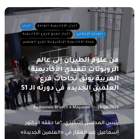
أخبار الأكاديمية العامة
أخبار
المركز الإعلامي
أخبار جميع فروع الأكاديمية
مجلة الأكاديمية الإلكترونية لفرع العلمين
من علوم الطيران إلى عالم
الروبوتات تنفيذي الأكاديمية
العربية يوثق نجاحات فرع
العلمين الجديدة في دورته الـ 51
By
Alamein Branch e-Magazine
28/04/2026
رئيس المجلس التنفيذي: “ما حققه الدكتور
إسماعيل عبد الغفار في «العلمين الجديدة»