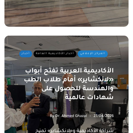
المركز الإعلامي
أخبار الأكاديمية العامة
أخبار
الأكاديمية العربية تفتح أبواب
«لانكشاير» أمام طلاب الطب
والهندسة للحصول على
شهادات عالمية
By
Dr. Ahmed Ghazal
27/04/2026
شراكة الأكاديمية و«لانكشاير» تمنح