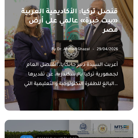
قنصل تركيا: الأكاديمية العربية
«بيت خبرة» عالمي على أرض
مصر
By
Dr. Ahmed Ghazal
29/04/2026
​أعربت السيدة دنيز جانكايا، القنصل العام
لجمهورية تركيا بالإسكندرية، عن تقديرها
البالغ للطفرة التكنولوجية والتعليمية التي…