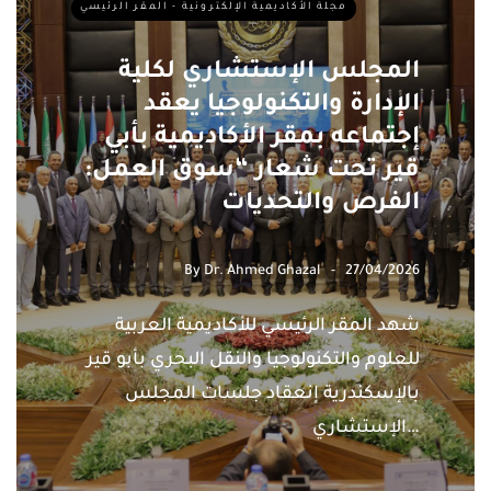
مجلة الأكاديمية الإلكترونية - المقر الرئيسي
المجلس الإستشاري لكلية
الإدارة والتكنولوجيا يعقد
إجتماعه بمقر الأكاديمية بأبي
قير تحت شعار “سوق العمل:
الفرص والتحديات
By
Dr. Ahmed Ghazal
27/04/2026
شهد المقر الرئيسي للأكاديمية العربية
للعلوم والتكنولوجيا والنقل البحري بأبو قير
بالإسكندرية إنعقاد جلسات المجلس
الإستشاري…