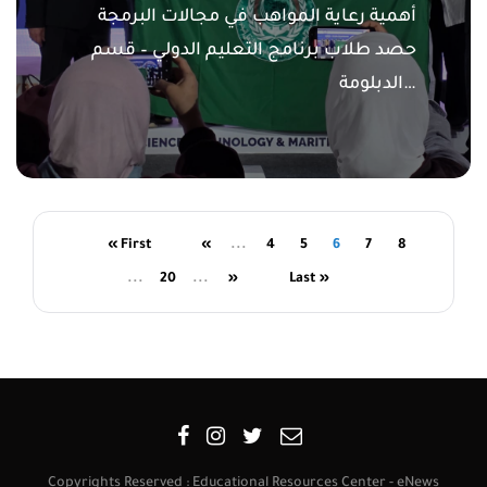
أهمية رعاية المواهب في مجالات البرمجة
حصد طلاب برنامج التعليم الدولي – قسم
الدبلومة…
« First
«
...
4
5
6
7
8
...
20
...
»
Last »
Copyrights Reserved : Educational Resources Center - eNews