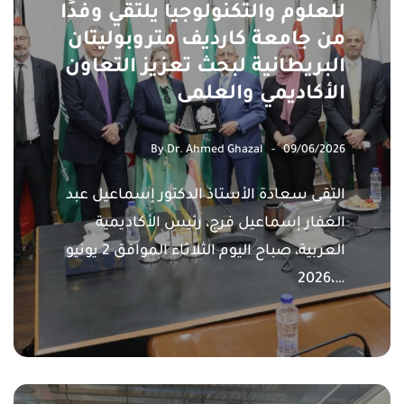
للعلوم والتكنولوجيا يلتقي وفدًا
من جامعة كارديف متروبوليتان
البريطانية لبحث تعزيز التعاون
الأكاديمي والعلمى
By
Dr. Ahmed Ghazal
09/06/2026
التقى سعادة الأستاذ الدكتور إسماعيل عبد
الغفار إسماعيل فرج، رئيس الأكاديمية
العربية، صباح اليوم الثلاثاء الموافق 2 يونيو
2026،…