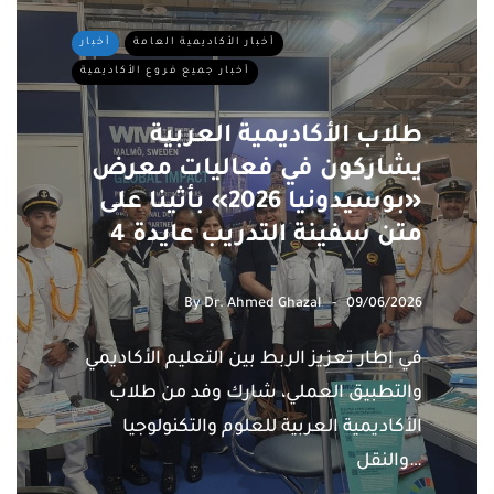
أخبار الأكاديمية العامة
أخبار
أخبار جميع فروع الأكاديمية
طلاب الأكاديمية العربية
يشاركون في فعاليات معرض
«بوسيدونيا 2026» بأثينا على
متن سفينة التدريب عايدة 4
By
Dr. Ahmed Ghazal
09/06/2026
في إطار تعزيز الربط بين التعليم الأكاديمي
والتطبيق العملي، شارك وفد من طلاب
الأكاديمية العربية للعلوم والتكنولوجيا
والنقل…