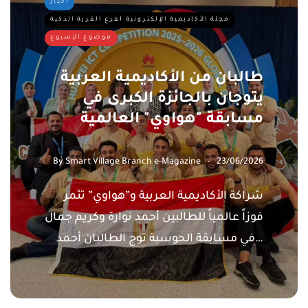
أخبار
مجلة الأكاديمية الإلكترونية لفرع القرية الذكية
موضوع الإسبوع
طالبان من الأكاديمية العربية
يتوجان بالجائزة الكبرى في
مسابقة "هواوي" العالمية
By
Smart Village Branch e-Magazine
23/06/2026
شراكة الأكاديمية العربية و”هواوي” تثمر
فوزاً عالمياً للطالبين أحمد نوارة وكريم جمال
في مسابقة الحوسبة توج الطالبان أحمد…