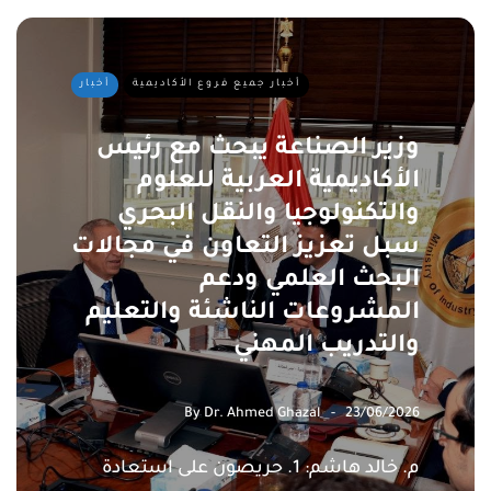
أخبار جميع فروع الأكاديمية
أخبار
وزير الصناعة يبحث مع رئيس
الأكاديمية العربية للعلوم
والتكنولوجيا والنقل البحري
سبل تعزيز التعاون في مجالات
البحث العلمي ودعم
المشروعات الناشئة والتعليم
والتدريب المهني
By
Dr. Ahmed Ghazal
23/06/2026
م. خالد هاشم: 1. حريصون على استعادة