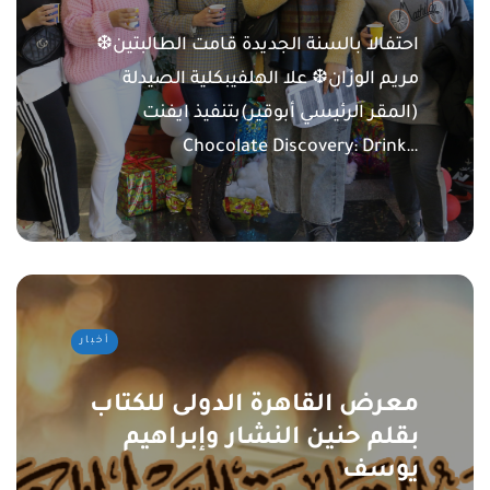
احتفالا بالسنة الجديدة قامت الطالبتين❆
مريم الوزان❆ علا الهلفيبكلية الصيدلة
(المقر الرئيسي أبوقير)بتنفيذ ايفنت
Chocolate Discovery: Drink…
أخبار
معرض القاهرة الدولى للكتاب
بقلم حنين النشار وإبراهيم
يوسف