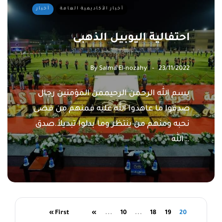
أخبار الأكاديمية العامة
أخبار
احتفالية اليوبيل الذهبى
By
Salma El-nozahy
23/11/2022
بسم الله الرحمن الرحيممن المؤمنين رجال
صدقوا ما عاهدوا الله عليه فمنهم من قضى
نحبه ومنهم من ينتظر وما بدلوا تبديلأ.صدق
الله…
« First
«
...
10
...
18
19
20