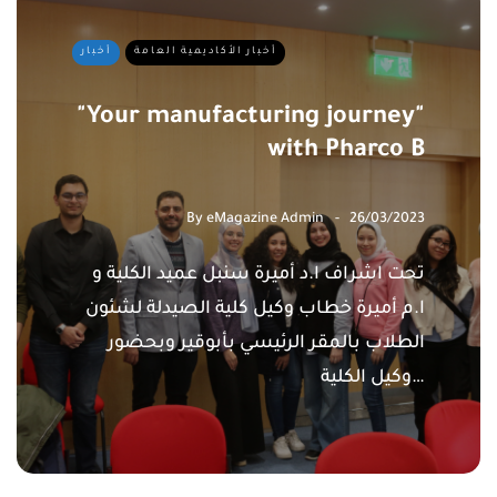
أخبار الأكاديمية العامة
أخبار
"Your manufacturing journey"
with Pharco B
By
eMagazine Admin
26/03/2023
تحت اشراف ا.د أميرة سنبل عميد الكلية و
ا.م أميرة خطاب وكيل كلية الصيدلة لشئون
الطلاب بالمقر الرئيسي بأبوقير وبحضور
وكيل الكلية…