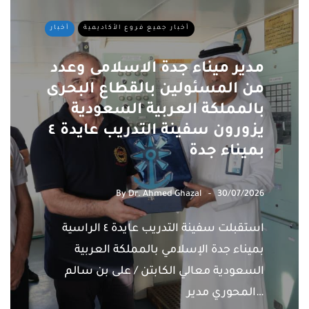
أخبار جميع فروع الأكاديمية
أخبار
مدير ميناء جدة الاسلامى وعدد
من المسئولين بالقطاع البحرى
بالمملكة العربية السعودية
يزورون سفينة التدريب عايدة ٤
بميناء جدة
By
Dr. Ahmed Ghazal
30/07/2026
استقبلت سفينة التدريب عايدة ٤ الراسية
بميناء جدة الإسلامي بالمملكة العربية
السعودية معالي الكابتن / على بن سالم
المحوري مدير…