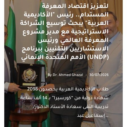
لتعزيز اقتصاد المعرفة
المستدام.. رئيس "الأكاديمية
العربية" يبحث توسيع الشراكة
الاستراتيجية مع مدير مشروع
المعرفة العالمي ورئيس
الاستشاريين التقنيين ببرنامج
الأمم المتحدة الإنمائي (UNDP)
By
Dr. Ahmed Ghazal
30/07/2026
طلاب الأكاديمية العربية يحصدون 2098
شهادة دولية من “كورسيرا” بـ 14 ألف ساعة
تدريبية التقى سعادة الأستاذ الدكتور/
إسماعيل عبد…