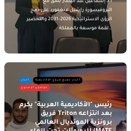
ا.د إسماعيل عبد الغفار يتفق مع
البروفيسورة راشيل لانغفورد على دمج
الرؤى الاستراتيجية 2026–2031 والتحضير
لقمة موسعة بالمملكة…
أخبار جميع فروع الأكاديمية
أخبار
موضوع الإسبوع
رئيس "الأكاديمية العربية" يكرم
فريق Triton بعد انتزاعه
برونزية المونديال العالمي