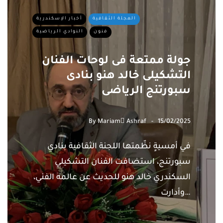
المجلة الثقافية
أخبار الإسكندرية
فنون
النوادي الرياضية
جولة ممتعة فى لوحات الفنان
التشكيلى خالد هنو بنادى
سبورتنج الرياضى
By
Mariam ِAshraf
15/02/2025
في أمسيةٍ نظّمتها اللجنة الثقافية بنادي
سبورتنج، استضافت الفنان التشكيلي
السكندري خالد هنو للحديث عن عالمه الفني،
وأدارت…