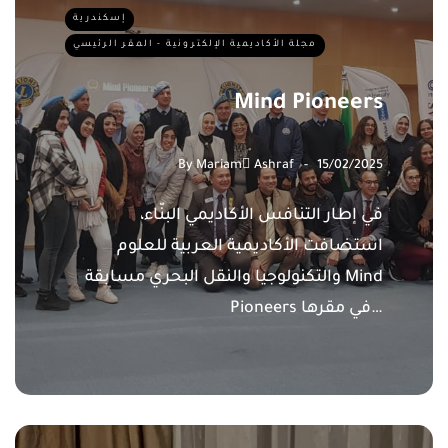
إسكندرية
مجلة الأكاديمية الإلكترونية - المقر الرئيسي
Mind Pioneers
By
Mariam ِAshraf
15/02/2025
في إطار التنافس الأكاديمي البنّاء،
استضافت الأكاديمية العربية للعلوم
والتكنولوجيا والنقل البحري مسابقة Mind
Pioneers في مقرها…