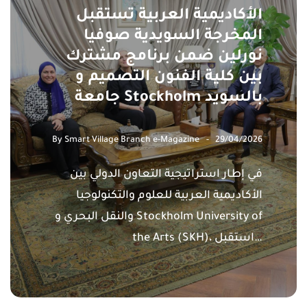
الأكاديمية العربية تستقبل
المخرجة السويدية صوفيا
نورلين ضمن برنامج مشترك
بين كلية الفنون التصميم و
جامعة Stockholm بالسويد
By
Smart Village Branch e-Magazine
29/04/2026
في إطار استراتيجية التعاون الدولي بين
الأكاديمية العربية للعلوم والتكنولوجيا
والنقل البحري و Stockholm University of
the Arts (SKH)، استقبل…