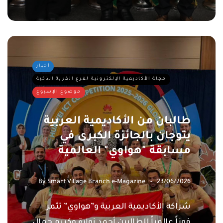
أخبار
مجلة الأكاديمية الإلكترونية لفرع القرية الذكية
موضوع الإسبوع
طالبان من الأكاديمية العربية
يتوجان بالجائزة الكبرى في
مسابقة "هواوي" العالمية
By
Smart Village Branch e-Magazine
23/06/2026
شراكة الأكاديمية العربية و”هواوي” تثمر
فوزاً عالمياً للطالبين أحمد نوارة وكريم جمال