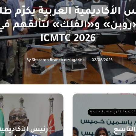
 الأكاديمية العربية يكرّم ط
روبن» و«الفلك» لتألقهم في
ICMTC 2026
By
Sheraton Branch e-Magazine
02/08/2026
لكترونية لفرع مصر الجديدة
التاسع
رئيس الأكاديمية 