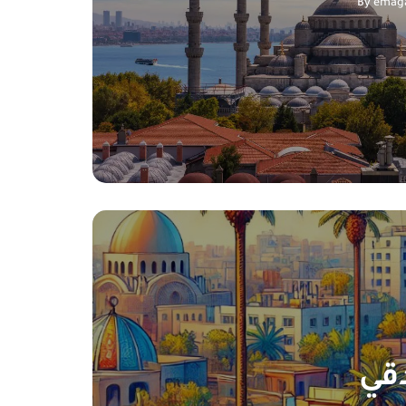
By
emaga
دقي