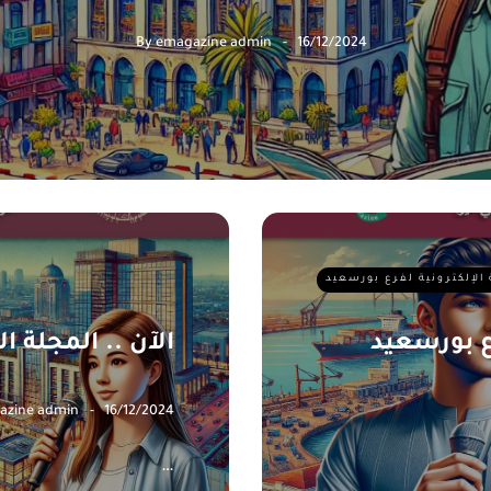
By
emagazine admin
16/12/2024
 الإلكترونية لفرع بورسعيد
رع بورسعيد
الآن .. المجلة ا
azine admin
16/12/2024
…