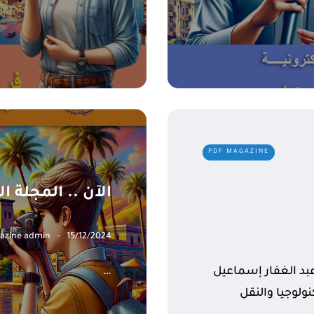
PDF MAGAZINE
الآن .. المجلة ا
azine admin
15/12/2024
عبد الغفار إسماعيل
…
نولوجيا والنقل