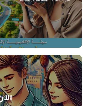
By
emagazine admin
16/12/2024
…
الآن