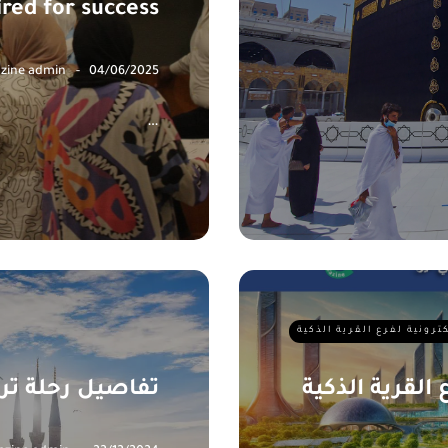
ired for success
zine admin
04/06/2025
…
كترونية لفرع القرية الذكية
 القرية الذكية
تفاصيل رحلة تركي