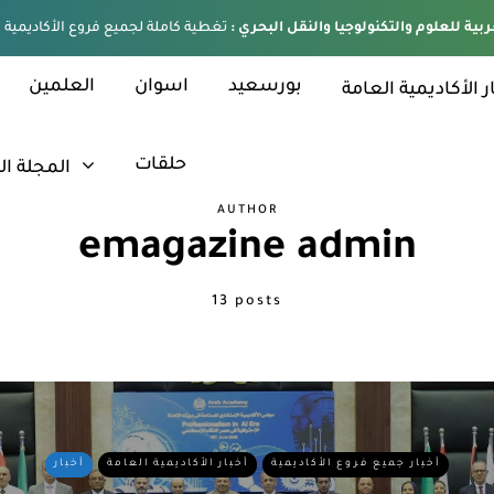
ربية للعلوم والتكنولوجيا والنقل البحري :
بورسعيد
اسوان
العلمين
ر الأكاديمية العامة
حلقات
المجلة ال
AUTHOR
emagazine admin
13 posts
أخبار جميع فروع الأكاديمية
أخبار الأكاديمية العامة
أخبار