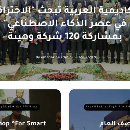
كاديمية العربية تبحث "الاحتراف
في عصر الذكاء الاصطناعي"
بمشاركة 120 شركة وهيئة
By
emagazine admin
12/07/2026
 للجنة الرحلات بالاكاديمية
مجلة الأكاديمية الإلكتر
نصف العام
shop “For Smart