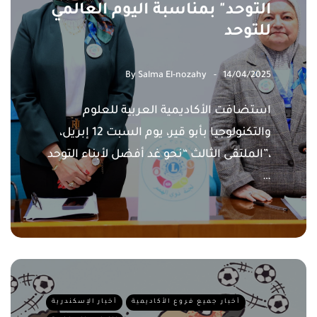
التوحد" بمناسبة اليوم العالمي
للتوحد
By
Salma El-nozahy
14/04/2025
استضافت الأكاديمية العربية للعلوم
والتكنولوجيا بأبو قير، يوم السبت 12 إبريل،
الملتقى الثالث “نحو غد أفضل لأبناء التوحد”،
…
أخبار جميع فروع الأكاديمية
أخبار الإسكندرية