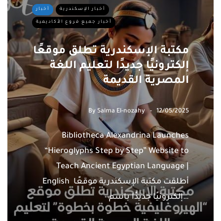
أخبار الإسكندرية
أخبار
أخبار جميع فروع الأكاديمية
مكتبة الإسكندرية تطلق موقعًا
إلكترونيًا جديدًا لتعليم اللغة
المصرية القديمة
By
Salma El-nozahy
12/05/2025
Bibliotheca Alexandrina Launches
“Hieroglyphs Step by Step” Website to
Teach Ancient Egyptian Language |
English أطلقت مكتبة الإسكندرية موقعًا
إلكترونيًا جديدًا باسم…