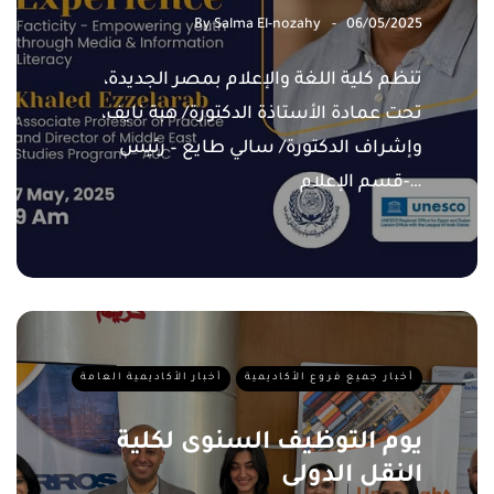
By
Salma El-nozahy
06/05/2025
تنظم كلية اللغة والإعلام بمصر الجديدة،
تحت عمادة الأستاذة الدكتورة/ هبة نايف،
وإشراف الدكتورة/ سالي طايع – رئيس
قسم الإعلام-…
أخبار جميع فروع الأكاديمية
أخبار الأكاديمية العامة
يوم التوظيف السنوى لكلية
النقل الدولى