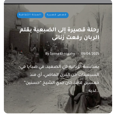
قصص قصيرة
المجلة الثقافية
رحلة قصيرة إلى الضبعية بقلم
الربان رفعت زناتى
By
Salma El-nozahy
08/04/2025
-بمناسبة الزناتية في الصعيد، في صبايا في
السبعينات من القرن الماضي، أي منذ
خمسين عاما، كان جدي الشيخ “حسنين”
لديه…