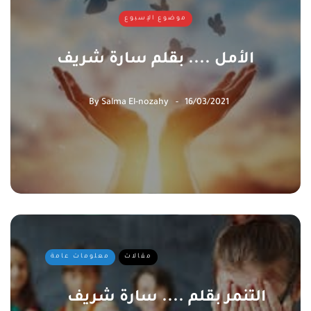
موضوع الإسبوع
الأمل .... بقلم سارة شريف
By
Salma El-nozahy
16/03/2021
مقالات
معلومات عامة
التنمر بقلم .... سارة شريف