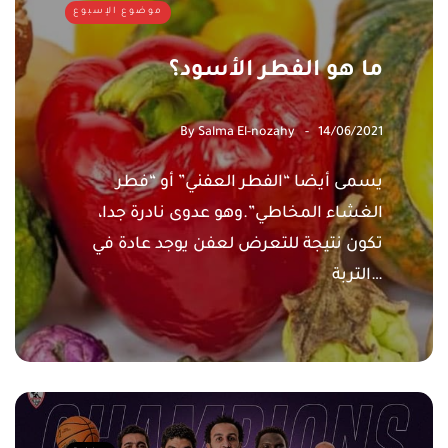
موضوع الإسبوع
ما هو الفطر الأسود؟
By
Salma El-nozahy
14/06/2021
يسمى أيضا “الفطر العفني” أو “فطر
الغشاء المخاطي”.وهو عدوى نادرة جدا،
تكون نتيجة للتعرض لعفن يوجد عادة في
التربة…