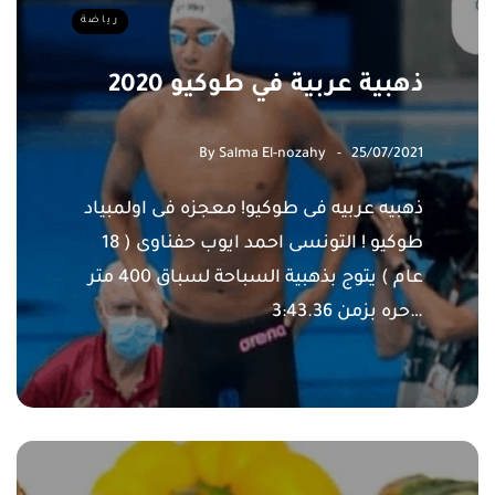
رياضة
ذهبية عربية في طوكيو 2020
By
Salma El-nozahy
25/07/2021
ذهبيه عربيه فى طوكيو! معجزه فى اولمبياد
طوكيو ! التونسى احمد ايوب حفناوى ( 18
عام ) يتوج بذهبية السباحة لسباق 400 متر
حره بزمن 3:43.36…