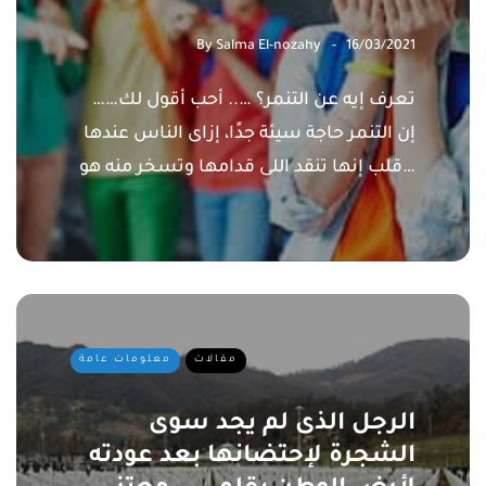
By
Salma El-nozahy
16/03/2021
……تعرف إيه عن التنمر؟ ….. أحب أقول لك
إن التنمر حاجة سيئة جدًا، إزاى الناس عندها
قلب إنها تنقد اللى قدامها وتسخر منه هو…
مقالات
معلومات عامة
الرجل الذى لم يجد سوى
الشجرة لإحتضانها بعد عودته