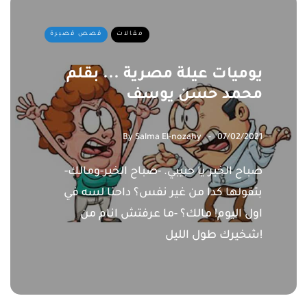
مقالات
قصص قصيرة
يوميات عيلة مصرية ... بقلم
محمد حسن يوسف
By
Salma El-nozahy
07/02/2021
-صباح الخير يا حبيبي. -صباح الخير-ومالك
بتقولها كدا من غير نفس؟ داحنا لسه في
اول اليوم! مالك؟ -ما عرفتش انام من
شخيرك طول الليل!