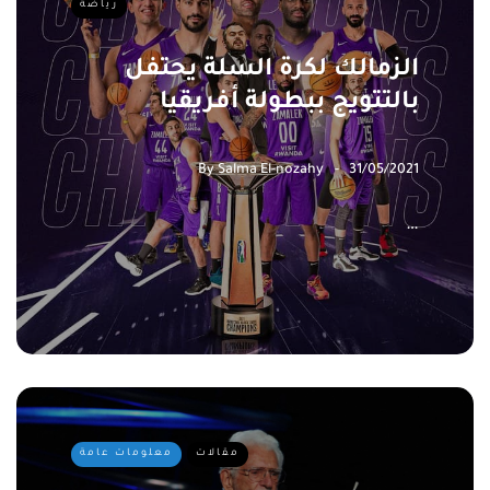
رياضة
الزمالك لكرة السلة يحتفل
بالتتويج ببطولة أفريقيا
By
Salma El-nozahy
31/05/2021
…
مقالات
معلومات عامة