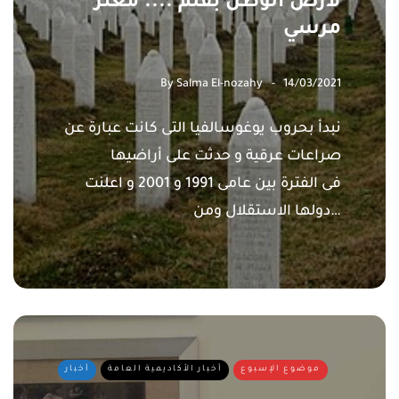
لأرض الوطن بقلم .... معتز
مرسي
By
Salma El-nozahy
14/03/2021
نبدأ بحروب يوغوسالفيا التى كانت عبارة عن
صراعات عرقية و حدثت على أراضيها
فى الفترة بين عامى 1991 و 2001 و اعلنت
دولها الاستقلال ومن…
موضوع الإسبوع
أخبار الأكاديمية العامة
أخبار