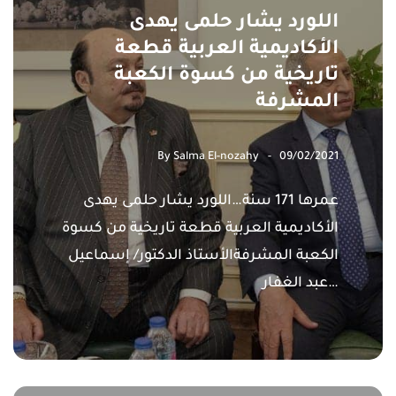
اللورد يشار حلمى يهدى
الأكاديمية العربية قطعة
تاريخية من كسوة الكعبة
المشرفة
By
Salma El-nozahy
09/02/2021
عمرها 171 سنة…اللورد يشار حلمى يهدى
الأكاديمية العربية قطعة تاريخية من كسوة
الكعبة المشرفةالأستاذ الدكتور/ إسماعيل
عبد الغفار…